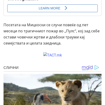
Посетата на Мицкоски се случи повеќе од пет
месеци по трагичниот пожар во „Пулс“, кој зад себе
остави човечки жртви и длабоки трауми кај
семејствата и целата заедница.