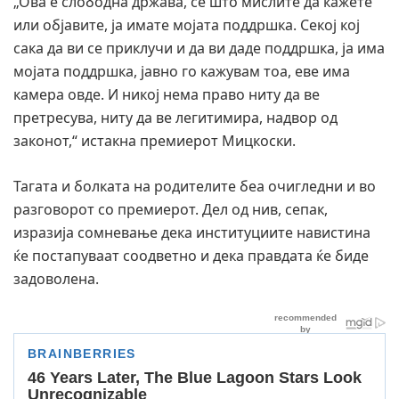
„Ова е слободна држава, сè што мислите да кажете
или објавите, ја имате мојата поддршка. Секој кој
сака да ви се приклучи и да ви даде поддршка, ја има
мојата поддршка, јавно го кажувам тоа, еве има
камера овде. И никој нема право ниту да ве
претресува, ниту да ве легитимира, надвор од
законот,“ истакна премиерот Мицкоски.
Тагата и болката на родителите беа очигледни и во
разговорот со премиерот. Дел од нив, сепак,
изразија сомневање дека институциите навистина
ќе постапуваат соодветно и дека правдата ќе биде
задоволена.