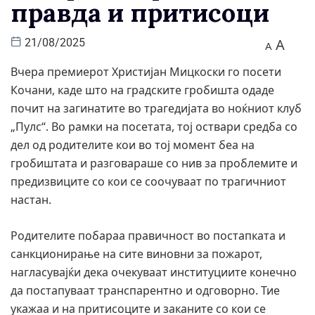
правда и притисоци
A
21/08/2025
A
Вчера премиерот Христијан Мицкоски го посети
Кочани, каде што на градските гробишта одаде
почит на загинатите во трагедијата во ноќниот клуб
„Пулс“. Во рамки на посетата, тој оствари средба со
дел од родителите кои во тој момент беа на
гробиштата и разговараше со нив за проблемите и
предизвиците со кои се соочуваат по трагичниот
настан.
Родителите побараа правичност во постапката и
санкционирање на сите виновни за пожарот,
нагласувајќи дека очекуваат институциите конечно
да постапуваат транспарентно и одговорно. Тие
укажаа и на притисоците и заканите со кои се