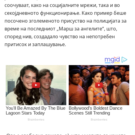
соочуваат, како на социјалните мрежи, така и во
секојдневното функционирање. Како пример беше
посочено зголеменото присуство на полицијата за
време на последниот „Марш за ангелите“, што,
според нив, создадало чувство на непотребен
притисок и заплашување.