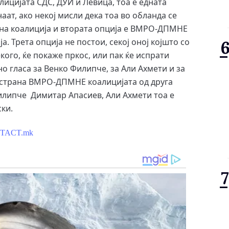
лицијата СДС, ДУИ и Левица, тоа е едната
наат, ако некој мисли дека тоа во обланда се
рана коалиција и втората опција е ВМРО-ДПМНЕ
а. Трета опција не постои, секој оној којшто со
ого, ќе покаже пркос, или пак ќе испрати
но гласа за Венко Филипче, за Али Ахмети и за
а страна ВМРО-ДПМНЕ коалицијата од друга
Филипче Димитар Апасиев, Али Ахмети тоа е
ки.