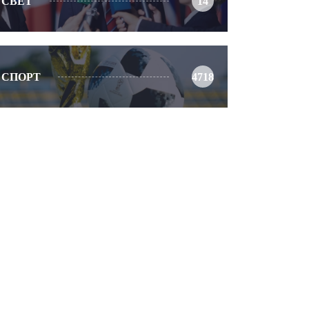
СВЕТ
14
СПОРТ
4718