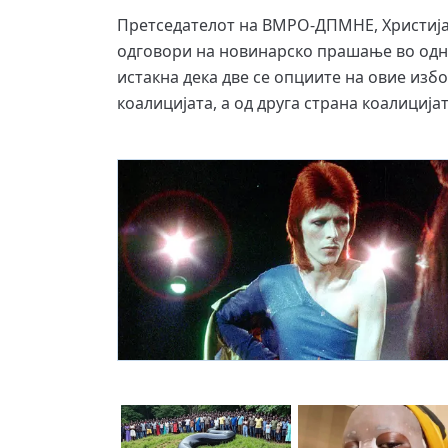
Претседателот на ВМРО-ДПМНЕ, Христија
одговори на новинарско прашање во одно
истакна дека две се опциите на овие из
коалицијата, а од друга страна коалиција