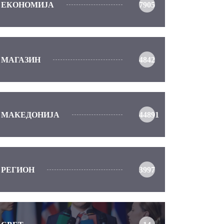
ЕКОНОМИЈА
7905
МАГАЗИН
4842
МАКЕДОНИЈА
44891
РЕГИОН
3997