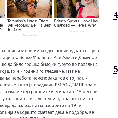
 на овие избори имаат две опции едната опција
оалицијата Венко Филипче, Али Ахмети Димитар
ше да биде грешка бидејќи гуруто во позадина
 кој што и 7 години го гледавме. Пат на
ања неработа,неиспорака тоа е тој пат. И
ијата којашто ја предводи ВМРО-ДПМНЕ тоа е
а ја имаме од граѓаните изминатите 15 месеци
лку граѓаните се задоволни од тоа што ние го
волја да излезат и на изборите на 19 ти
 опција за којашто сметаат дека е подобра. Ќе