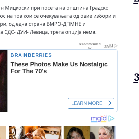
н Мицкоски при посета на општина Градско
с на тоа кои се очекувањата од овие избори и
бори, од една страна ВМРО-ДПМНЕ и
та СДС- ДУИ- Левица, трета опција нема.