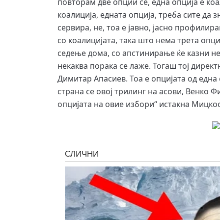
повторам две опции се, една опција е коа
коалиција, едната опција, треба сите да з
сервира, не, тоа е јавно, јасно профили
со коалицијата, така што нема трета опциј
седење дома, со апстинирање ќе казни нек
некаква порака се лаже. Тогаш тој директ
Димитар Апасиев. Тоа е опцијата од едн
страна се овој трилинг на асови, Венко 
опцијата на овие избори“ истакна Мицкос