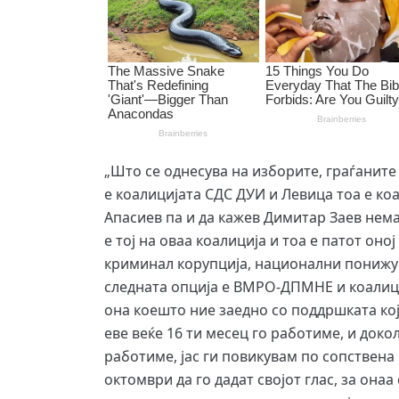
„Што се однесува на изборите, граѓаните
е коалицијата СДС ДУИ и Левица тоа е к
Апасиев па и да кажев Димитар Заев нема
е тој на оваа коалиција и тоа е патот оној
криминал корупција, национални понижув
следната опција е ВМРО-ДПМНЕ и коалиц
она коешто ние заедно со поддршката кој
еве веќе 16 ти месец го работиме, и доко
работиме, јас ги повикувам по сопствена 
октомври да го дадат својот глас, за онаа