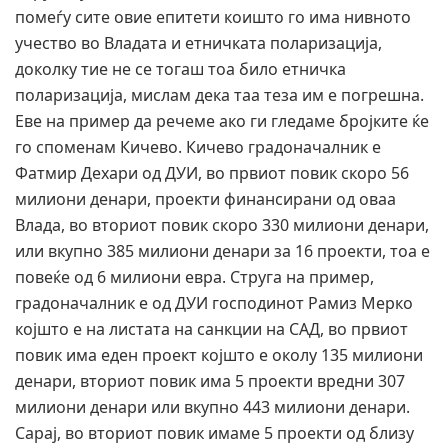
помеѓу сите овие епитети коишто го има нивното
учество во Владата и етничката поларизација,
доколку тие не се тогаш тоа било етничка
поларизација, мислам дека таа теза им е погрешна.
Еве на пример да речеме ако ги гледаме бројките ќе
го споменам Кичево. Кичево градоначалник е
Фатмир Дехари од ДУИ, во првиот повик скоро 56
милиони денари, проекти финансирани од оваа
Влада, во вториот повик скоро 330 милиони денари,
или вкупно 385 милиони денари за 16 проекти, тоа е
повеќе од 6 милиони евра. Струга на пример,
градоначалник е од ДУИ господинот Рамиз Мерко
којшто е на листата на санкции на САД, во првиот
повик има еден проект којшто е околу 135 милиони
денари, вториот повик има 5 проекти вредни 307
милиони денари или вкупно 443 милиони денари.
Сарај, во вториот повик имаме 5 проекти од близу