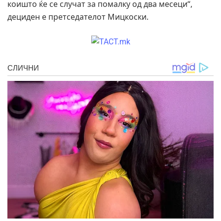
коишто ќе се случат за помалку од два месеци“,
дециден е претседателот Мицкоски.