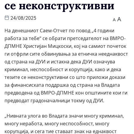
се неконструктивни
A
24/08/2025
A
На денешниот Саем-Отчет по повод „4 години
работа за тебе“ се обрати претседателот на ВМРО-
ДПМНЕ Христијан Мицкоски, кој на самиот почеток
ги отфрли сите обвинувања за етничка нееднаквост
од страна на ДУИ и истакна дека ДУИ означува
криминал, неспособност и корупција, како и дека
тезите се неконструктивни со што приложи докази
за финансиската поддршка од страна на Владата
предводена од ВМРО-ДПМНЕ кон општините кои ги
предводат градоначалници токму од ДУИ.
„Нивната улога во Владата значи многу криминал,
многу неработа, многу неспособност, многу
корупција, и сега тие ставаат знак на еднаквост