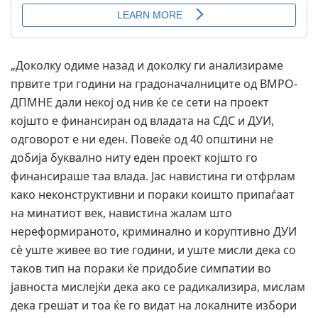
„Доколку одиме назад и доколку ги анализираме
првите три години на градоначалниците од ВМРО-
ДПМНЕ дали некој од нив ќе се сети на проект
којшто е финансиран од владата на СДС и ДУИ,
одговорот е ни еден. Повеќе од 40 општини не
добија буквално ниту еден проект којшто го
финансираше таа влада. Јас навистина ги отфрлам
како неконструктивни и пораки коишто припаѓаат
на минатиот век, навистина жалам што
нереформираното, криминално и коруптивно ДУИ
сè уште живее во тие години, и уште мисли дека со
таков тип на пораки ќе придобие симпатии во
јавноста мислејќи дека ако се радикализира, мислам
дека грешат и тоа ќе го видат на локалните избори