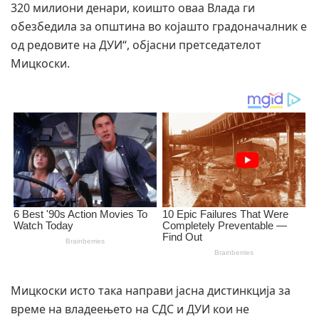
320 милиони денари, коишто оваа Влада ги
обезбедила за општина во којашто градоначалник е
од редовите на ДУИ“, објасни претседателот
Мицкоски.
Мицкоски исто така направи јасна дистинкција за
време на владеењето на СДС и ДУИ кои не