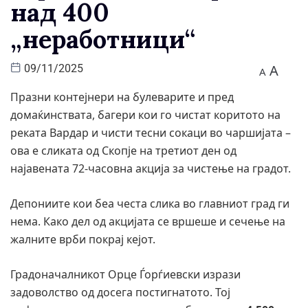
над 400
„неработници“
A
09/11/2025
A
Празни контејнери на булеварите и пред
домаќинствата, багери кои го чистат коритото на
реката Вардар и чисти тесни сокаци во чаршијата –
ова е сликата од Скопје на третиот ден од
најавената 72-часовна акција за чистење на градот.
Депониите кои беа честа слика во главниот град ги
нема. Како дел од акцијата се вршеше и сечење на
жалните врби покрај кејот.
Градоначалникот Орце Ѓорѓиевски изрази
задоволство од досега постигнатото. Тој