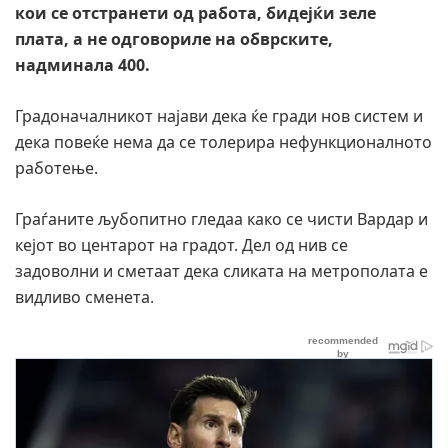
кои се отстранети од работа, бидејќи зеле
плата, а не одговориле на обврските,
надминала 400.
Градоначалникот најави дека ќе гради нов систем и
дека повеќе нема да се толерира нефункционалното
работење.
Граѓаните љубопитно гледаа како се чисти Вардар и
кејот во центарот на градот. Дел од нив се
задоволни и сметаат дека сликата на метрополата е
видливо сменета.