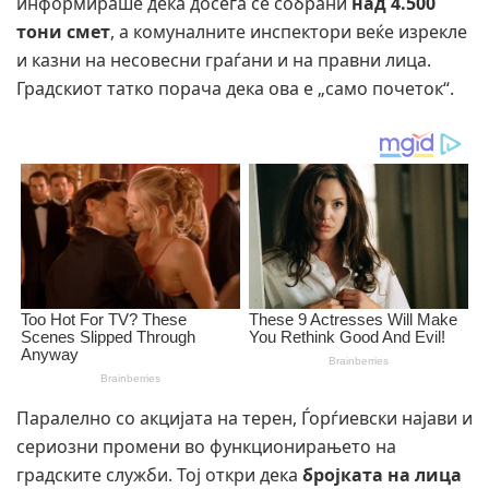
информираше дека досега се собрани
над 4.500
тони смет
, а комуналните инспектори веќе изрекле
и казни на несовесни граѓани и на правни лица.
Градскиот татко порача дека ова е „само почеток“.
Паралелно со акцијата на терен, Ѓорѓиевски најави и
сериозни промени во функционирањето на
градските служби. Тој откри дека
бројката на лица