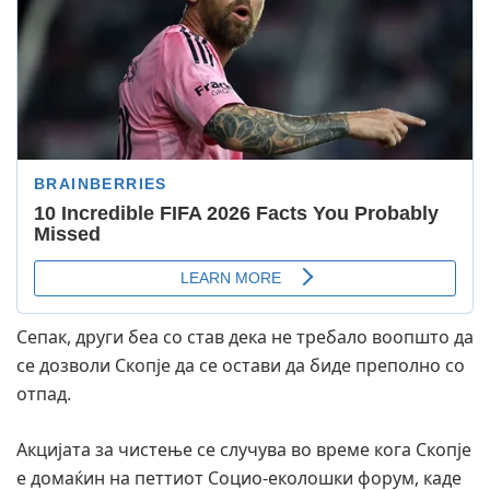
Сепак, други беа со став дека не требало воопшто да
се дозволи Скопје да се остави да биде преполно со
отпад.
Акцијата за чистење се случува во време кога Скопје
е домаќин на петтиот Социо-еколошки форум, каде