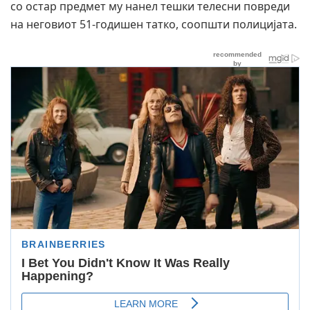
со остар предмет му нанел тешки телесни повреди
на неговиот 51-годишен татко, соопшти полицијата.