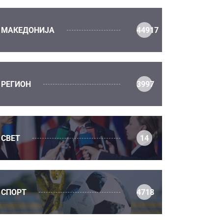
МАКЕДОНИЈА
44917
РЕГИОН
3997
СВЕТ
14
СПОРТ
4718