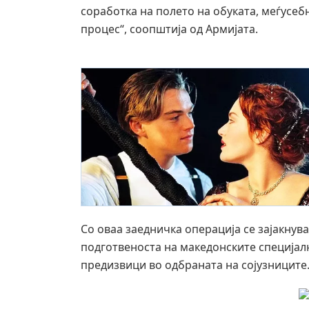
соработка на полето на обуката, меѓусе
процес“, соопштија од Армијата.
Со оваа заедничка операција се зајакнув
подготвеноста на македонските специјал
предизвици во одбраната на сојузниците