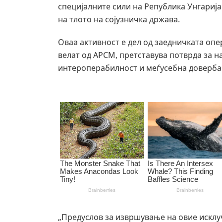
специјалните сили на Република Унгариј
на тлото на сојузничка држава.
Оваа активност е дел од заедничката оп
велат од АРСМ, претставува потврда за н
интероперабилност и меѓусебна доверба 
„Предуслов за извршување на овие исклу