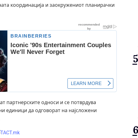
бната координација и заокружениот планирачки
аат партнерските односи и се потврдува
ни единици да одговорат на најсложени
.