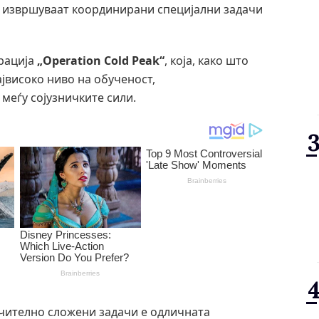
а извршуваат координирани специјални задачи
ерација
„Operation Cold Peak“
, која, како што
ајвисоко ниво на обученост,
меѓу сојузничките сили.
чително сложени задачи е одличната