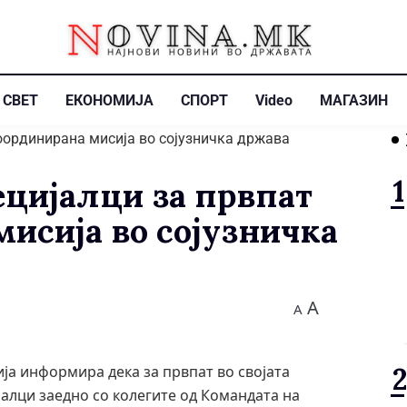
СВЕТ
ЕКОНОМИЈА
СПОРТ
Video
МАГАЗИН
цијалци за првпат
мисија во сојузничка
A
A
ја информира дека за првпат во својата
алци заедно со колегите од Командата на