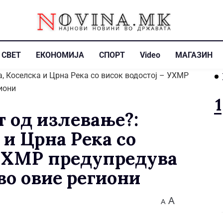
СВЕТ
ЕКОНОМИЈА
СПОРТ
Video
МАГАЗИН
т од излевање?:
 и Црна Река со
 УХМР предупредува
во овие региони
A
A