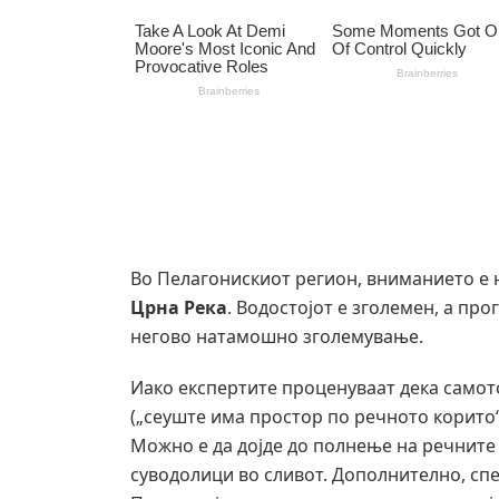
Во Пелагонискиот регион, вниманието е н
Црна Река
. Водостојот е зголемен, а про
негово натамошно зголемување.
Иако експертите проценуваат дека самот
(„сеуште има простор по речното корито“
Можно е да дојде до полнење на речните
суводолици во сливот. Дополнително, сп