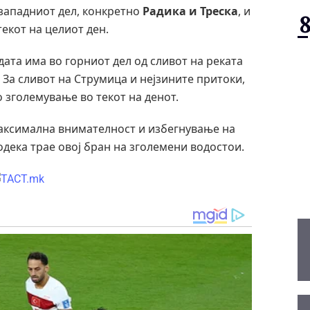
 западниот дел, конкретно
Радика и Треска
, и
текот на целиот ден.
дата има во горниот дел од сливот на реката
. За сливот на Струмица и нејзините притоки,
зголемување во текот на денот.
максимална внимателност и избегнување на
дека трае овој бран на зголемени водостои.