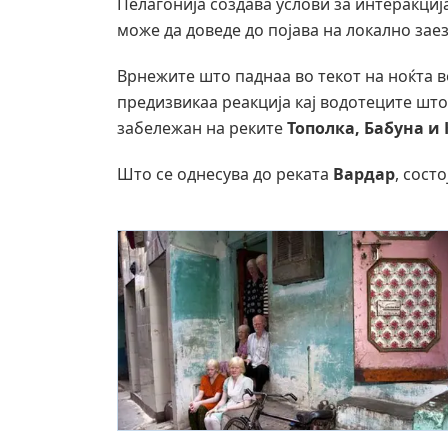
Пелагонија создава услови за интеракци
може да доведе до појава на локално зае
Врнежите што паднаа во текот на ноќта в
предизвикаа реакција кај водотеците што 
забележан на реките
Тополка, Бабуна и
Што се однесува до реката
Вардар
, сост