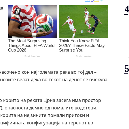
асочено кон најголемата река во тој дел –
гнозите велат дека во текот на денот се очекува
о корито на реката Црна засега има простор
), опасноста демне од помалите водотеци.
 корита на нејзините помали притоки и
ецифичната конфигурација на теренот во