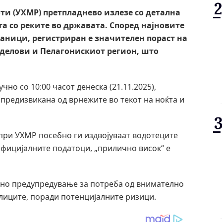
и (УХМР) претпладнево излезе со детална
а со реките во државата. Според најновите
ници, регистриран е значителен пораст на
 делови и Пелагонискиот регион, што
чно со 10:00 часот денеска (21.11.2025),
предизвикана од врнежите во текот на ноќта и
 при УХМР посебно ги издвојуваат водотеците
 официјалните податоци, „прилично висок“ е
тно предупредување за потреба од внимателно
лиците, поради потенцијалните ризици.