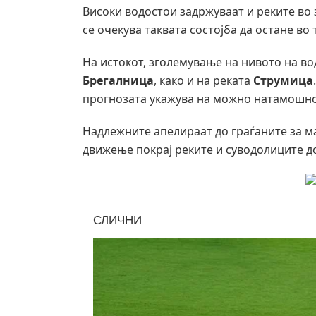
Високи водостои задржуваат и реките во
се очекува таквата состојба да остане во 
На истокот, зголемување на нивото на во
Брегалница
, како и на реката
Струмица
прогнозата укажува на можно натамошно 
Надлежните апелираат до граѓаните за 
движење покрај реките и суводолиците до