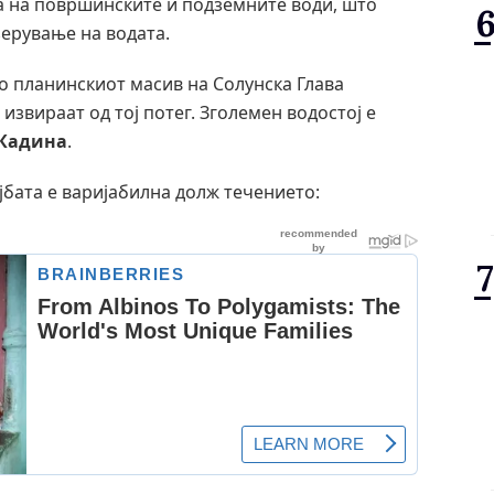
ја на површинските и подземните води, што
зерување на водата.
о планинскиот масив на Солунска Глава
извираат од тој потег. Зголемен водостој е
 Кадина
.
ојбата е варијабилна долж течението: