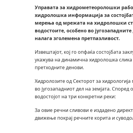
Управата за хидрометеоролошки работ
хидролошка информација за состојбат
мерења од мрежата на хидролошки ста
водостоите, особено во југозападните
налага зголемена претпазливост.
Извештајот, кој го опфаќа состојбата заклу
укажува на динамична хидролошка слика 
претходните денови.
Хидролозите од Секторот за хидрологија
во југозападниот дел на земјата. Според
водостојот на три конкретни реки:
За овие речни сливови е издадено дирек
движење покрај речните корита и суводо