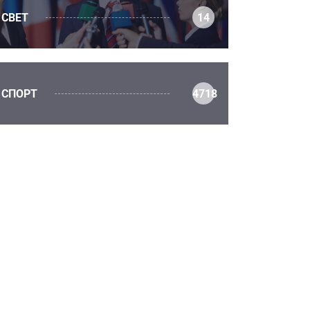
СВЕТ
14
СПОРТ
4718