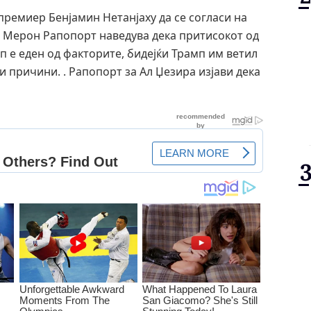
премиер Бенјамин Нетанјаху да се согласи на
 Мерон Рапопорт наведува дека притисокот од
 е еден од факторите, бидејќи Трамп им ветил
и причини. . Рапопорт за Ал Џезира изјави дека