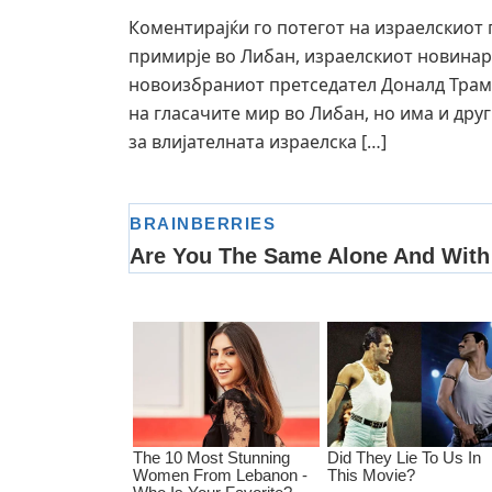
Коментирајќи го потегот на израелскиот 
примирје во Либан, израелскиот новинар
новоизбраниот претседател Доналд Трамп
на гласачите мир во Либан, но има и друг
за влијателната израелска […]