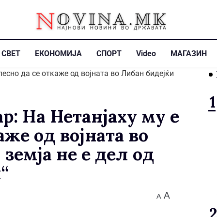
СВЕТ
ЕКОНОМИЈА
СПОРТ
Video
МАГАЗИН
р: На Нетанјаху му е
аже од војната во
 земја не е дел од
“
A
A