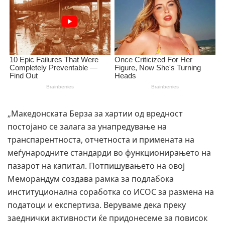
„Македонската Берза за хартии од вредност
постојано се залага за унапредување на
транспарентноста, отчетноста и примената на
меѓународните стандарди во функционирањето на
пазарот на капитал. Потпишувањето на овој
Меморандум создава рамка за подлабока
институционална соработка со ИСОС за размена на
податоци и експертиза. Веруваме дека преку
заеднички активности ќе придонесеме за повисок