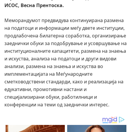
ИСОС, Весна Прентоска.
Меморандумот предвидува континуирана размена
на податоци и информации меѓу двете институции,
продлабочена билатерна соработка, организирање
заеднички обуки за подобрување и усовршување на
институционалните капацитети, размена на знаења
и искуства, анализа на податоци и други видови
анализи, размена на знаења и искуства во
имплементацијата на Меѓународните
сметководствени стандарди, како и реализација на
едукативни, промотивни настани и
специјализирани обуки, работилници и
конференции на теми од заеднички интерес.