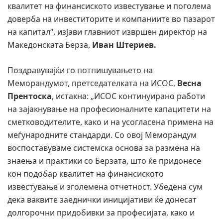
квалитет на финансиското известување и поголема
доверба на инвеститорите и компаниите во пазарот
на капитал“, изјави главниот извршен директор на
Македонската Берза,
Иван Штериев.
Поздравувајќи го потпишувањето на
Меморандумот, претседателката на ИСОС,
Весна
Прентоска
, истакна: „ИСОС континуирано работи
на зајакнување на професионалните капацитети на
сметководителите, како и на усогласена примена на
меѓународните стандарди. Со овој Меморандум
воспоставуваме системска основа за размена на
знаења и практики со Берзата, што ќе придонесе
кон подобар квалитет на финансиското
известување и зголемена отчетност. Убедена сум
дека ваквите заеднички иницијативи ќе донесат
долгорочни придобивки за професијата, како и