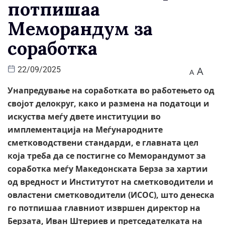
потпишаа
Меморандум за
соработка
A
22/09/2025
A
Унапредување на соработката во работењето од
својот делокруг, како и размена на податоци и
искуства меѓу двете институции во
имплементација на Меѓународните
сметководствени стандарди, е главната цел
која треба да се постигне со Меморандумот за
соработка меѓу Македонската Берза за хартии
од вредност и Институтот на сметководители и
овластени сметководители (ИСОС), што денеска
го потпишаа главниот извршен директор на
Берзата, Иван Штериев и претседателката на