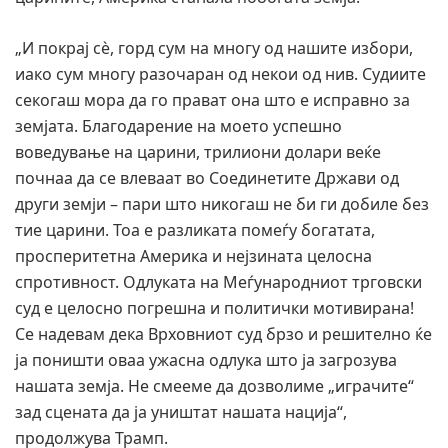
„И покрај сè, горд сум на многу од нашите избори,
иако сум многу разочаран од некои од нив. Судиите
секогаш мора да го прават она што е исправно за
земјата. Благодарение на моето успешно
воведување на царини, трилиони долари веќе
почнаа да се влеваат во Соединетите Држави од
други земји – пари што никогаш не би ги добиле без
тие царини. Тоа е разликата помеѓу богатата,
просперитетна Америка и нејзината целосна
спротивност. Одлуката на Меѓународниот трговски
суд е целосно погрешна и политички мотивирана!
Се надевам дека Врховниот суд брзо и решително ќе
ја поништи оваа ужасна одлука што ја загрозува
нашата земја. Не смееме да дозволиме „играчите“
зад сцената да ја уништат нашата нација“,
продолжува Трамп.