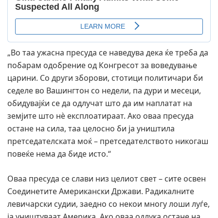
„Во таа ужасна пресуда се наведува дека ќе треба да
побарам одобрение од Конгресот за воведување
царини. Со други зборови, стотици политичари би
седеле во Вашингтон со недели, па дури и месеци,
обидувајќи се да одлучат што да им наплатат на
земјите што нè експлоатираат. Ако оваа пресуда
остане на сила, таа целосно би ја уништила
претседателската моќ – претседателството никогаш
повеќе нема да биде исто.“
Оваа пресуда се слави низ целиот свет – сите освен
Соединетите Американски Држави. Радикалните
левичарски судии, заедно со некои многу лоши луѓе,
ја уништуваат Америка. Ако оваа одлука остане на