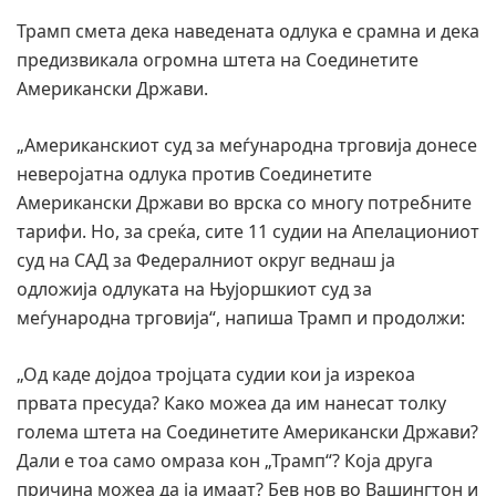
Трамп смета дека наведената одлука е срамна и дека
предизвикала огромна штета на Соединетите
Американски Држави.
„Американскиот суд за меѓународна трговија донесе
неверојатна одлука против Соединетите
Американски Држави во врска со многу потребните
тарифи. Но, за среќа, сите 11 судии на Апелациониот
суд на САД за Федералниот округ веднаш ја
одложија одлуката на Њујоршкиот суд за
меѓународна трговија“, напиша Трамп и продолжи:
„Од каде дојдоа тројцата судии кои ја изрекоа
првата пресуда? Како можеа да им нанесат толку
голема штета на Соединетите Американски Држави?
Дали е тоа само омраза кон „Трамп“? Која друга
причина можеа да ја имаат? Бев нов во Вашингтон и