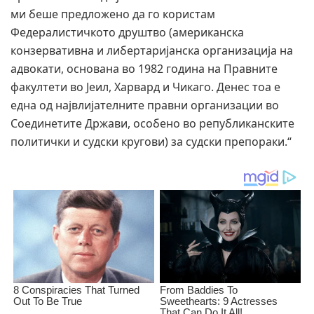
ми беше предложено да го користам
Федералистичкото друштво (американска
конзервативна и либертаријанска организација на
адвокати, основана во 1982 година на Правните
факултети во Јеил, Харвард и Чикаго. Денес тоа е
една од највлијателните правни организации во
Соединетите Држави, особено во републиканските
политички и судски кругови) за судски препораки.“