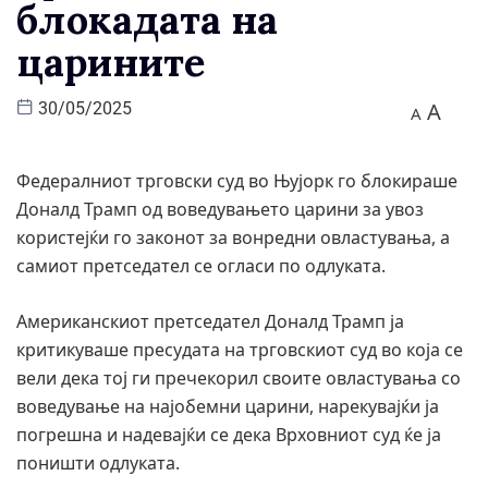
блокадата на
царините
A
30/05/2025
A
Федералниот трговски суд во Њујорк го блокираше
Доналд Трамп од воведувањето царини за увоз
користејќи го законот за вонредни овластувања, а
самиот претседател се огласи по одлуката.
Американскиот претседател Доналд Трамп ја
критикуваше пресудата на трговскиот суд во која се
вели дека тој ги пречекорил своите овластувања со
воведување на најобемни царини, нарекувајќи ја
погрешна и надевајќи се дека Врховниот суд ќе ја
поништи одлуката.