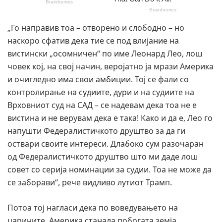
„Го направив тоа – отворено и слободно – но
наскоро сфатив дека тие се под влијание на
вистински „осомничен“ по име Леонард Лео, лош
човек кој, на свој начин, веројатно ја мрази Америка
и очигледно има свои амбиции. Тој се фали со
контролирање на судиите, дури и на судиите на
Врховниот суд на САД – се надевам дека тоа не е
вистина и не верувам дека е така! Како и да е, Лео го
напушти Федералистичкото друштво за да ги
оствари своите интереси. Длабоко сум разочаран
од Федералистичкото друштво што ми даде лош
совет со серија номинации за судии. Тоа не може да
се заборави“, рече видливо лутиот Трамп.
Потоа тој нагласи дека по воведувањето на
царините, Америка станала побогата земја.