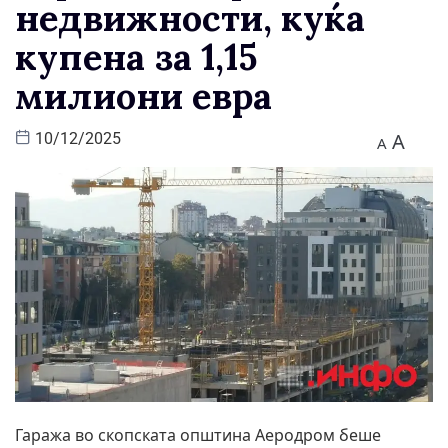
недвижности, куќа
купена за 1,15
милиони евра
A
10/12/2025
A
Гаража во скопската општина Аеродром беше