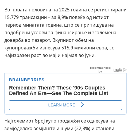
Во првата половина на 2025 година се регистрирани
15.779 трансакции – за 8,9% повеќе од истиот
период минатата година, што се припишува на
подобрени услови за финансирање и зголемена
доверба во пазарот. Вкупниот обем на
купопродажби изнесува 515,9 милиони евра, со
најизразен раст во мај и најмал во јуни.
Најголемиот број купопродажби се однесува на
земјоделско земјиште и шуми (32,8%) и станови