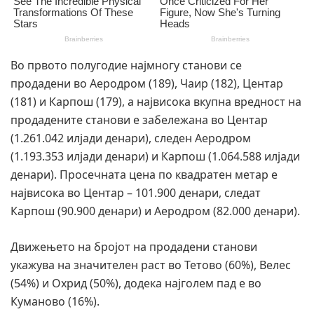
Во првото полугодие најмногу станови се
продадени во Аеродром (189), Чаир (182), Центар
(181) и Карпош (179), а највисока вкупна вредност на
продадените станови е забележана во Центар
(1.261.042 илјади денари), следен Аеродром
(1.193.353 илјади денари) и Карпош (1.064.588 илјади
денари). Просечната цена по квадратен метар е
највисока во Центар – 101.900 денари, следат
Карпош (90.900 денари) и Аеродром (82.000 денари).
Движењето на бројот на продадени станови
укажува на значителен раст во Тетово (60%), Велес
(54%) и Охрид (50%), додека најголем пад е во
Куманово (16%).