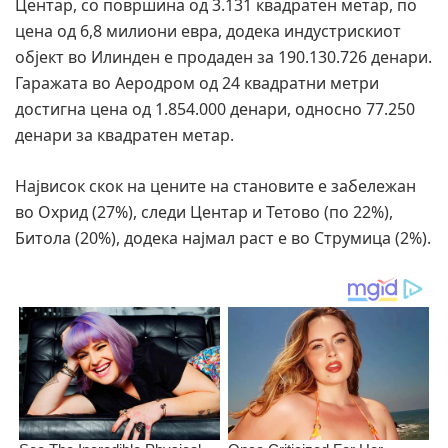
Центар, со површина од 3.131 квадратен метар, по
цена од 6,8 милиони евра, додека индустрискиот
објект во Илинден е продаден за 190.130.726 денари.
Гаражата во Аеродром од 24 квадратни метри
достигна цена од 1.854.000 денари, односно 77.250
денари за квадратен метар.
Највисок скок на цените на становите е забележан
во Охрид (27%), следи Центар и Тетово (по 22%),
Битола (20%), додека најмал раст е во Струмица (2%).