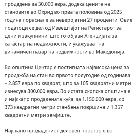
продадена за 30.000 евра, додека цените на
становите во Охрид во првата половина од 2025
година пораснале за неверојатни 27 проценти. Овие
податоци се дел од Извештајот на Регистарот за
цени и закупнини, што го објави Агенцијата за
катастар на недвижности, и укажуваат на
динамичен пазар на недвижности во Македонија.
Во општина Центар е постигната највисока цена за
продажба на стан во првото полугодие од годинава
– 2.857 евра по квадрат, што за 105 квадратни метри
изнесува 300.000 евра. Во истата скопска општина е
и најскапо продадената куќа, за 1.150.000 евра, со
373 квадратни метри станбена површина и 1.357
квадратни метри земјиште.
Најскапо продадениот деловен простор е во