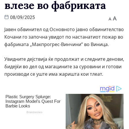
влезе во фабриката
A
08/09/2025
A
Јавен обвинител од Основното јавно обвинителство
Кочани го започна увидот по настанатиот пожар во
фабриката „Макпрогрес-Винчини” во Виница.
Увидните дејствија ќе продолжат и следните денови,
бидејќи во дел од магацините за суровини и готови
производи се уште има жаришта кои тлеат.