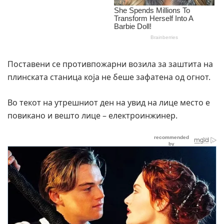
Поставени се противпожарни возила за заштита на
плинската станица која не беше зафатена од огнот.
Во текот на утрешниот ден на увид на лице место е
повикано и вешто лице – електроинжинер.