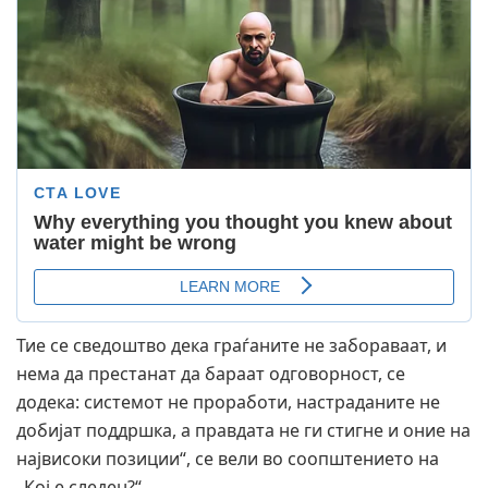
Тие се сведоштво дека граѓаните не забораваат, и
нема да престанат да бараат одговорност, се
додека: системот не проработи, настраданите не
добијат поддршка, а правдата не ги стигне и оние на
највисоки позиции“, се вели во соопштението на
„Кој е следен?“.