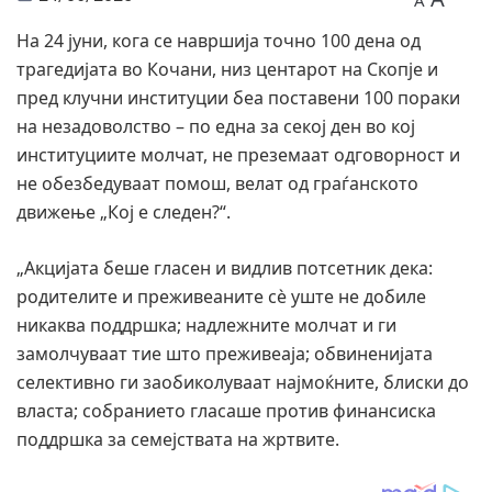
A
На 24 јуни, кога се навршија точно 100 дена од
трагедијата во Кочани, низ центарот на Скопје и
пред клучни институции беа поставени 100 пораки
на незадоволство – по една за секој ден во кој
институциите молчат, не преземаат одговорност и
не обезбедуваат помош, велат од граѓанското
движење „Кој е следен?“.
„Акцијата беше гласен и видлив потсетник дека:
родителите и преживеаните сè уште не добиле
никаква поддршка; надлежните молчат и ги
замолчуваат тие што преживеаја; обвиненијата
селективно ги заобиколуваат најмоќните, блиски до
власта; собранието гласаше против финансиска
поддршка за семејствата на жртвите.