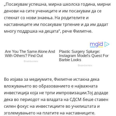
„Посакувам успешна, мирна школска година, мирни
денови на сите учениците и им посакувам да се
стекнат со нови знаења. На родителите и
наставниците им посакувам трпение и да им дадат
многу поддршка на децата“, рече Филипче.
Во изјава за медиумите, Филипче истакна дека
вложувањето во образованието е најважната
инвестиција која не трпи импровизации.Тој додаде
дека во периодот на владата на СДСМ беше ставен
силен фокус на инвестициите во училиштата и
зголемувањето на платите на наставниците.