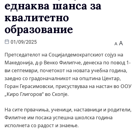
еднаква шанса за
квалитетно
образование
A
01/09/2025
A
Претседателот на Социјалдемократскиот сојуз на
Македонија, д-р Венко Филипче, денеска по повод 1-
ви септември, почетокот на новата учебна година,
заедно со градоначалникот на општина Центар,
Горан Герасимовски, присуствуваа на настан во ООУ
„Киро Глигоров“ во Скопје.
На сите првачиња, ученици, наставници и родители,
Филипче им посака успешна школска година
исполнета со радост и знаење.