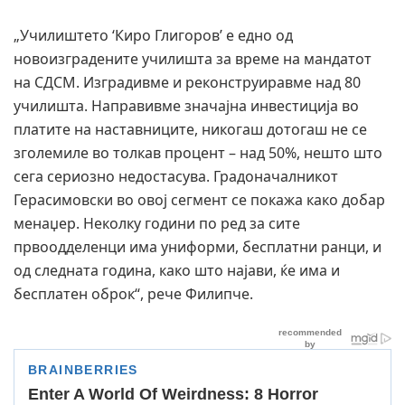
„Училиштето ‘Киро Глигоров’ е едно од
новоизградените училишта за време на мандатот
на СДСМ. Изградивме и реконструиравме над 80
училишта. Направивме значајна инвестиција во
платите на наставниците, никогаш дотогаш не се
зголемиле во толкав процент – над 50%, нешто што
сега сериозно недостасува. Градоначалникот
Герасимовски во овој сегмент се покажа како добар
менаџер. Неколку години по ред за сите
првоодделенци има униформи, бесплатни ранци, и
од следната година, како што најави, ќе има и
бесплатен оброк“, рече Филипче.