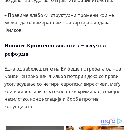
во делот за судството и јавните обвинителства.
– Правиме длабоки, структурни промени кои не
можат да се измерат само на хартија – додава
Филков.
Новиот Кривичен законик – клучна
реформа
Една од забелешките на ЕУ беше потребата од нов
Кривичен законик. Филков потврди дека се прави
усогласување со четири европски директиви, меѓу
кои и директивите за еколошки криминал, семејно
насилство, конфискација и борба против
корупцијата.