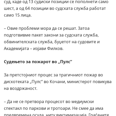
суд, каде од 13 судиски позиции се пополнети само
шест, а од 64 позиции во судската служба работат
само 15 лица.
– Овие проблеми мора да се решат. Затоа
подготвивме пакет закони за судската служба,
обвинителската служба, буџетот на судовите и
Академијата – изјави Филков.
Судењето за пожарот во „Пулс“
За претстојниот процес за трагичниот пожар во
дискотеката „Пулс“ во Кочани, министерот повикува
на воздржаност.
– Да не се претвора процесот во медиумски
спектакл по паркови и тротоари. Не смее да има
предвремена осуда, ниту виктимизација. Граѓаните