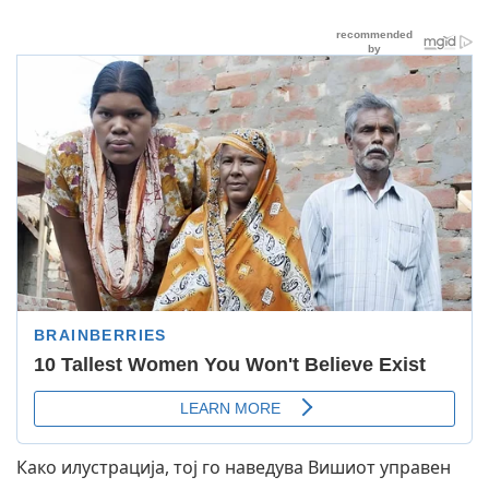
Како илустрација, тој го наведува Вишиот управен