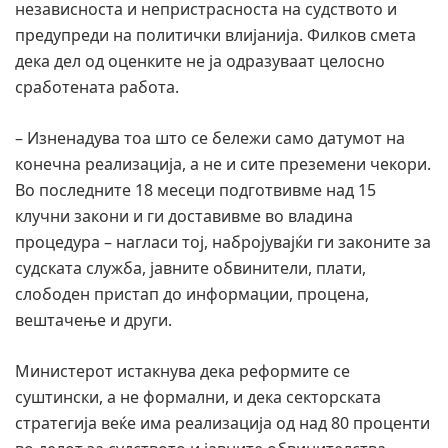
независноста и непристрасноста на судството и
предупреди на политички влијанија. Филков смета
дека дел од оценките не ја одразуваат целосно
сработената работа.
– Изненадува тоа што се бележи само датумот на
конечна реализација, а не и сите преземени чекори.
Во последните 18 месеци подготвивме над 15
клучни закони и ги доставивме во владина
процедура – нагласи тој, набројувајќи ги законите за
судската служба, јавните обвинители, плати,
слободен пристап до информации, процена,
вештачење и други.
Министерот истакнува дека реформите се
суштински, а не формални, и дека секторската
стратегија веќе има реализација од над 80 проценти