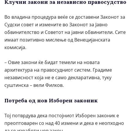
Клучни закони за независно правосудство
Во владина процедура веќе се доставени Законот за
Судски совет и измените во Законот за Јавно
обвинителство и Советот на јавни обвинители. Сите
имаат позитивно мислење од Венецијанската
комисија.
– Овие закони ќе бидат темели на новата
архитектура на правосудниот систем. Градиме
независност која не е само декларативна, туку
суштинска – вели Филков.
Потреба од нов Изборен законик
Тој потврдува дека постојниот Изборен законик е
преоптоварен со над 40 измени и дека е неопходно
да се изработи нов закон.