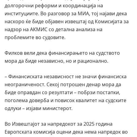
долгорочни реформи и координација на
институциите. Во разговор за МИА, тој најави дека
наскоро ќе биде објавен извештај од Комисијата за
надзор на АКМИС со детална анализа на
проблемите во судовите.
Филков вели дека финансирањето на судството
мора да биде независно, но и рационално.
– Финансиската независност не значи финансиска
неограниченост. Секој потрошен денар мора да
биде оправдан со резултати – побрзи постапки,
поголема доверба и повисок квалитет на судските
одлуки – изјави министерот.
Во Извештајот за напредокот за 2025 година
Европската комисија оцени дека нема напредок во