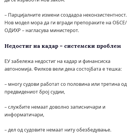
– Парцијалните измени создадоа неконзистентност.
Нов модел мора да ги вгради препораките на ОБСЕ/
ОДИХР – нагласува министерот.
Недостиг на кадар – системски проблем
ЕУ забележа недостиг на кадар и финансиска
автономија. Филков вели дека состојбата е тешка:
– многу судови работат со половина или третина од
предвидениот број судии,
– службите немаат доволно записничари и
информатичари,
– дел од судовите немаат ниту обезбедување.