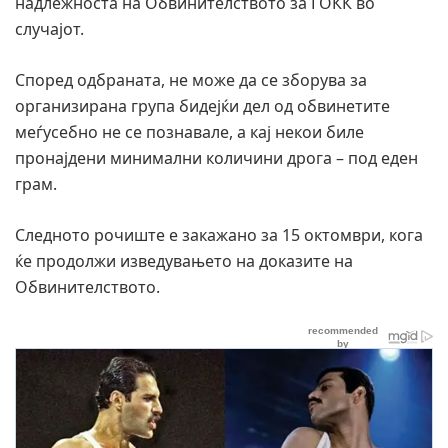
надлежноста на Обвинителството за ГОКК во
случајот.
Според одбраната, не може да се зборува за
организирана група бидејќи дел од обвинетите
меѓусебно не се познавале, а кај некои биле
пронајдени минимални количини дрога – под еден
грам.
Следното рочиште е закажано за 15 октомври, кога
ќе продолжи изведувањето на доказите на
Обвинителството.