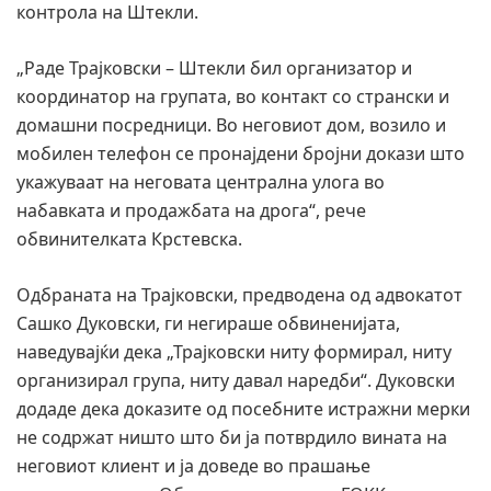
контрола на Штекли.
„Раде Трајковски – Штекли бил организатор и
координатор на групата, во контакт со странски и
домашни посредници. Во неговиот дом, возило и
мобилен телефон се пронајдени бројни докази што
укажуваат на неговата централна улога во
набавката и продажбата на дрога“, рече
обвинителката Крстевска.
Одбраната на Трајковски, предводена од адвокатот
Сашко Дуковски, ги негираше обвиненијата,
наведувајќи дека „Трајковски ниту формирал, ниту
организирал група, ниту давал наредби“. Дуковски
додаде дека доказите од посебните истражни мерки
не содржат ништо што би ја потврдило вината на
неговиот клиент и ја доведе во прашање