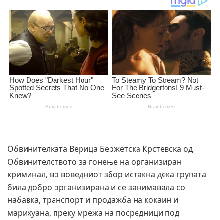
Обвинителката Верица Бержетска Крстевска од
Обвинителството за гонење на организиран
криминал, во воведниот збор истакна дека групата
била добро организирана и се занимавала со
набавка, транспорт и продажба на кокаин и
марихуана, преку мрежа на посредници под