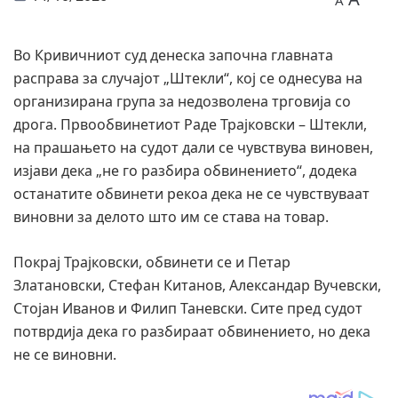
A
Во Кривичниот суд денеска започна главната
расправа за случајот „Штекли“, кој се однесува на
организирана група за недозволена трговија со
дрога. Првообвинетиот Раде Трајковски – Штекли,
на прашањето на судот дали се чувствува виновен,
изјави дека „не го разбира обвинението“, додека
останатите обвинети рекоа дека не се чувствуваат
виновни за делото што им се става на товар.
Покрај Трајковски, обвинети се и Петар
Златановски, Стефан Китанов, Александар Вучевски,
Стојан Иванов и Филип Таневски. Сите пред судот
потврдија дека го разбираат обвинението, но дека
не се виновни.