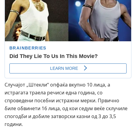
Случајот „Штекли“ опфаќа вкупно 10 лица, а
истрагата траела речиси една година, со
спроведени посебни истражни мерки. Првично
биле обвинети 16 лица, од кои седум веќе склучиле
спогодби и добиле затворски казни од 3 до 3,5
години.