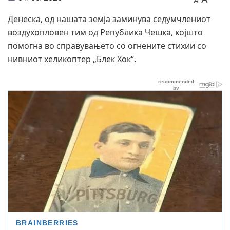
A
Денеска, од нашата земја заминува седумчлениот
воздухопловен тим од Република Чешка, којшто
помогна во справувањето со огнените стихии со
нивниот хеликоптер „Блек Хок“.