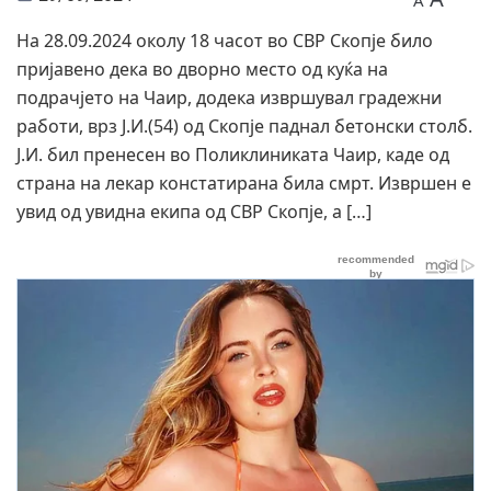
A
На 28.09.2024 околу 18 часот во СВР Скопје било
пријавено дека во дворно место од куќа на
подрачјето на Чаир, додека извршувал градежни
работи, врз Ј.И.(54) од Скопје паднал бетонски столб.
Ј.И. бил пренесен во Поликлиниката Чаир, каде од
страна на лекар констатирана била смрт. Извршен е
увид од увидна екипа од СВР Скопје, а […]