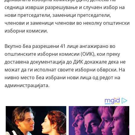
седница изврши разрешување и случаен избор на
нови претседатели, заменици претседатели,
членови и заменици членови во неколку општински
изборни комисии.
Вкупно беа разрешени 41 лице ангажирано во
општинските изборни комисии (ОИК), кои преку
доставена документација до ДИК докажале дека не
можат да ги исполнат своите изборни обврски. На
нивно место беа избрани нови лица од редот на
администрацијата.