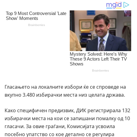
Гласањето на локалните избори ќе се спроведе на
вкупно 3.480 избирачки места низ целата држава.
Како специфичен предизвик, ДИК регистрирала 132
избирачки места на кои се запишани помалку од 10
гласачи. За овие граѓани, Комисијата усвоила
посебно упатство со кое детално се регулира