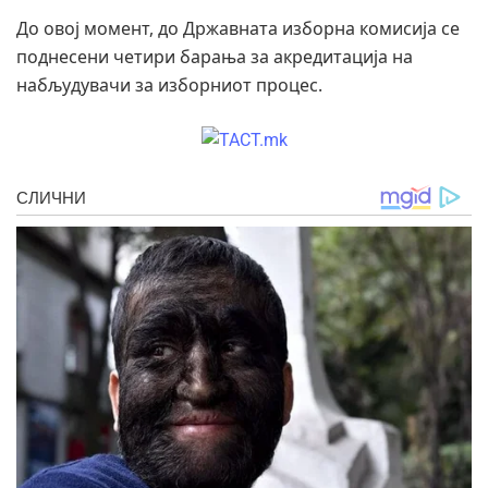
До овој момент, до Државната изборна комисија се
поднесени четири барања за акредитација на
набљудувачи за изборниот процес.