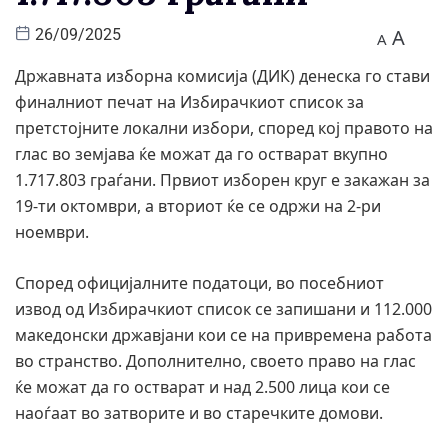
A
26/09/2025
A
Државната изборна комисија (ДИК) денеска го стави
финалниот печат на Избирачкиот список за
претстојните локални избори, според кој правото на
глас во земјава ќе можат да го остварат вкупно
1.717.803 граѓани. Првиот изборен круг е закажан за
19-ти октомври, а вториот ќе се одржи на 2-ри
ноември.
Според официјалните податоци, во посебниот
извод од Избирачкиот список се запишани и 112.000
македонски државјани кои се на привремена работа
во странство. Дополнително, своето право на глас
ќе можат да го остварат и над 2.500 лица кои се
наоѓаат во затворите и во старечките домови.