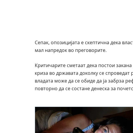
Сепак, опозицијата е скептична дека вла
мал напредок во преговорите.
Критичарите сметаат дека постои закана 
криза во државата доколку се спроведат
владата може да се обиде да ја забрза р
повторно да се состане денеска за почето