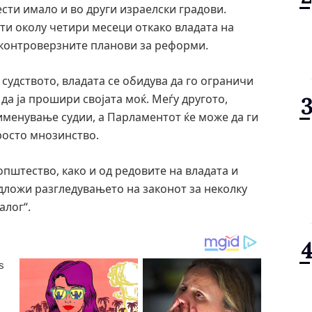
ести имало и во други израелски градови.
ти околу четири месеци откако владата на
 контроверзните планови за реформи.
судството, владата се обидува да го ограничи
 да ја прошири својата моќ. Меѓу другото,
именување судии, а Парламентот ќе може да ги
росто мнозинство.
пштество, како и од редовите на владата и
 одложи разгледувањето на законот за неколку
алог“.