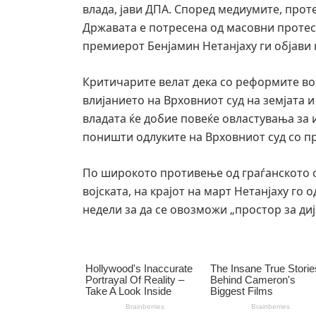
влада, јави ДПА. Според медиумите, прот
Државата е потресена од масовни протес
премиерот Бенјамин Нетанјаху ги објави
Критичарите велат дека со реформите во 
влијанието на Врховниот суд на земјата и
владата ќе добие повеќе овластувања за 
поништи одлуките на Врховниот суд со п
По широкото противење од граѓанското о
војската, на крајот на март Нетанјаху го
недели за да се овозможи „простор за диј