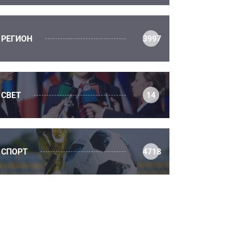
РЕГИОН
3997
СВЕТ
14
СПОРТ
4718