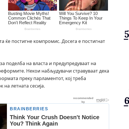
ста ќе постигне компромис. Досега е постигнат
за поделба на власта и предупредуваат на
 реформите. Некои набљудувачи стравуваат дека
еформата преку парламентот, кој треба
к на летната сесија.