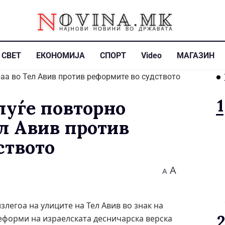
СВЕТ
ЕКОНОМИЈА
СПОРТ
Video
МАГАЗИН
луѓе повторно
ел Авив против
ството
A
A
злегоа на улиците на Тел Авив во знак на
еформи на израелската десничарска верска