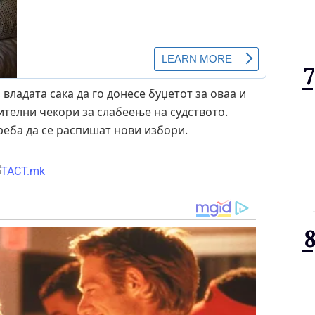
владата сака да го донесе буџетот за оваа и
ителни чекори за слабеење на судството.
 треба да се распишат нови избори.