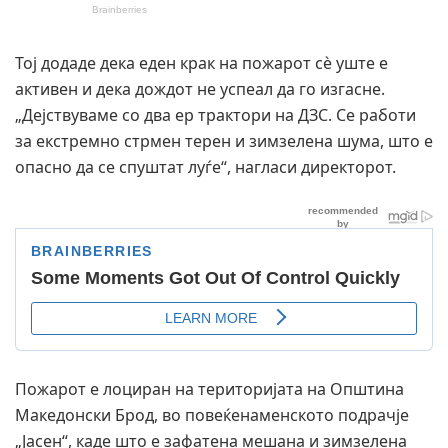
Тој додаде дека еден крак на пожарот сè уште е
активен и дека дождот не успеал да го изгасне.
„Дејствуваме со два ер трактори на ДЗС. Се работи
за екстремно стрмен терен и зимзелена шума, што е
опасно да се спуштат луѓе“, нагласи директорот.
Пожарот е лоциран на територијата на Општина
Македонски Брод, во повеќенаменското подрачје
„Јасен“, каде што е зафатена мешана и зимзелена