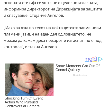
огнената стихија сè уште не е целосно изгасната,
информира директорот на Дирекцијата за заштита
и спасување, Стојанче Ангелов.
„Иако за жал во текот на ноќта детектиравме нови
пламени јазици на еден дел од ловиштето, не
можам да кажам дека пожарот е изгаснат, но е под
контрола“, истакна Ангелов.