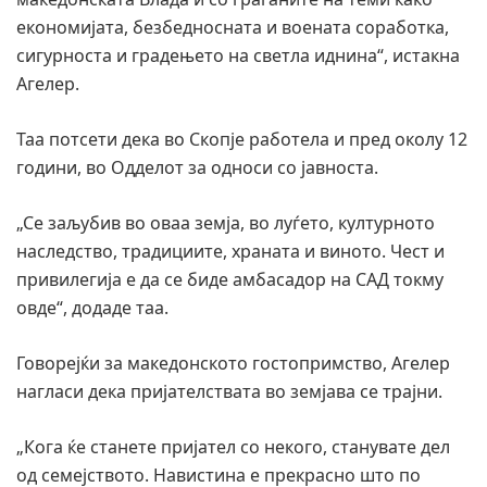
економијата, безбедносната и воената соработка,
сигурноста и градењето на светла иднина“, истакна
Агелер.
Таа потсети дека во Скопје работела и пред околу 12
години, во Одделот за односи со јавноста.
„Се заљубив во оваа земја, во луѓето, културното
наследство, традициите, храната и виното. Чест и
привилегија е да се биде амбасадор на САД токму
овде“, додаде таа.
Говорејќи за македонското гостопримство, Агелер
нагласи дека пријателствата во земјава се трајни.
„Кога ќе станете пријател со некого, станувате дел
од семејството. Навистина е прекрасно што по