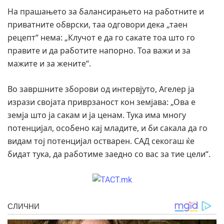
На прашањето за балансирањето на работните и
приватните обврски, таа одговори дека „таен
рецепт“ нема: „Клучот е да го сакате тоа што го
правите и да работите напорно. Тоа важи и за
мажите и за жените“.
Во завршните зборови од интервјуто, Агелер ја
изрази својата приврзаност кон земјава: „Ова е
земја што ја сакам и ја ценам. Тука има многу
потенцијал, особено кај младите, и би сакала да го
видам тој потенцијал остварен. САД секогаш ќе
бидат тука, да работиме заедно со вас за тие цели“.