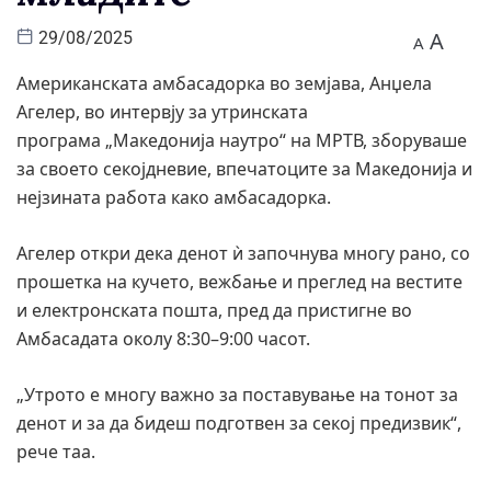
A
29/08/2025
A
Американската амбасадорка во земјава, Анџела
Агелер, во интервју за утринската
програма „Македонија наутро“ на МРТВ, зборуваше
за своето секојдневие, впечатоците за Македонија и
нејзината работа како амбасадорка.
Агелер откри дека денот ѝ започнува многу рано, со
прошетка на кучето, вежбање и преглед на вестите
и електронската пошта, пред да пристигне во
Амбасадата околу 8:30–9:00 часот.
„Утрото е многу важно за поставување на тонот за
денот и за да бидеш подготвен за секој предизвик“,
рече таа.