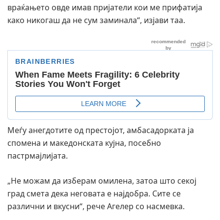
враќањето овде имав пријатели кои ме прифатија
како никогаш да не сум заминала“, изјави таа.
Меѓу анегдотите од престојот, амбасадорката ја
спомена и македонската кујна, посебно
пастрмајлијата.
„Не можам да изберам омилена, затоа што секој
град смета дека неговата е најдобра. Сите се
различни и вкусни“, рече Агелер со насмевка.