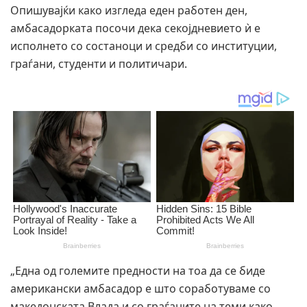
Опишувајќи како изгледа еден работен ден,
амбасадорката посочи дека секојдневието ѝ е
исполнето со состаноци и средби со институции,
граѓани, студенти и политичари.
„Една од големите предности на тоа да се биде
американски амбасадор е што соработуваме со
македонската Влада и со граѓаните на теми како