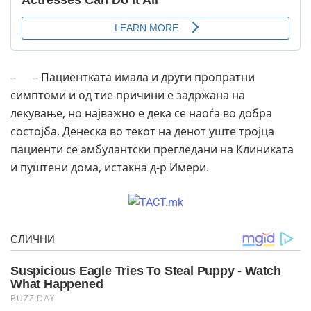
– – Пациентката имала и други пропратни
симптоми и од тие причини е задржана на
лекување, но најважно е дека се наоѓа во добра
состојба. Денеска во текот на денот уште тројца
пациенти се амбулантски прегледани на Клиниката
и пуштени дома, истакна д-р Имери.