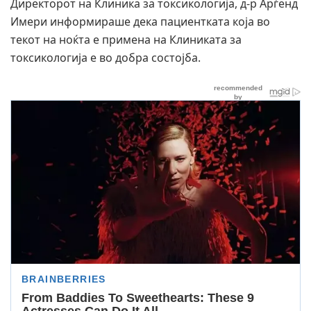
Директорот на Клиника за токсикологија, д-р Арѓенд
Имери информираше дека пациентката која во
текот на ноќта е примена на Клиниката за
токсикологија е во добра состојба.