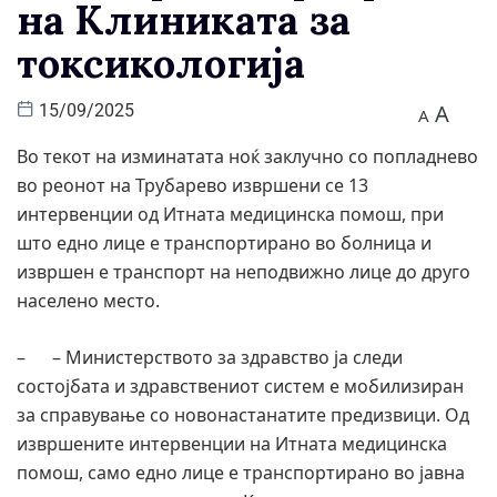
на Клиниката за
токсикологија
A
15/09/2025
A
Во текот на изминатата ноќ заклучно со попладнево
во реонот на Трубарево извршени се 13
интервенции од Итната медицинска помош, при
што едно лице е транспортирано во болница и
извршен е транспорт на неподвижно лице до друго
населено место.
– – Министерството за здравство ја следи
состојбата и здравствениот систем е мобилизиран
за справување со новонастанатите предизвици. Од
извршените интервенции на Итната медицинска
помош, само едно лице е транспортирано во јавна