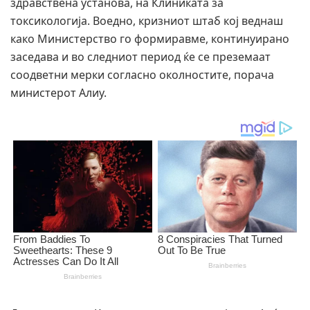
здравствена установа, на Клиниката за
токсикологија. Воедно, кризниот штаб кој веднаш
како Министерство го формиравме, континуирано
заседава и во следниот период ќе се преземаат
соодветни мерки согласно околностите, порача
министерот Алиу.