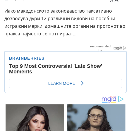
A
Иако македонското законодавство таксативно
дозволува дури 12 различни видови на посебни
истражни мерки, домашните органи на прогонот во
пракса најчесто се потпираат…