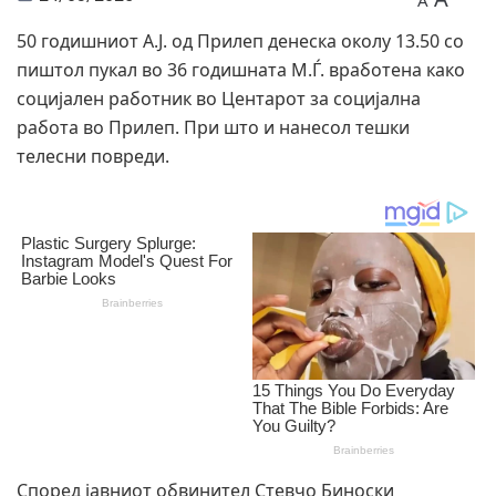
A
50 годишниот А.Ј. од Прилеп денеска околу 13.50 со
пиштол пукал во 36 годишната М.Ѓ. вработена како
социјален работник во Центарот за социјална
работа во Прилеп. При што и нанесол тешки
телесни повреди.
Според јавниот обвинител Стевчо Биноски