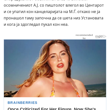
осомничениот А.Ј. со пиштолот влегол во Центарот
и се упатил кон канцеларијата на М.Ѓ. откако не ја
пронашол таму започна да се шета низ Установата
и кога ја здогледал пукал кон неа.