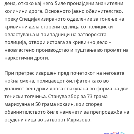
дена, откако кај него биле пронајдени значителни
количини дрога. Основното јавно обвинителство,
преку Специјализираното одделение за гонење на
кривични дела сторени од лица со полициски
овластувања и припадници на затворската
полиција, отвори истрага за кривично дело –
неовластено производство и пуштање во промет на
наркотични дроги.
При претрес извршен пред почетокот на неговата
ноќна смена, полицаецот бил фатен како во
долниот веш држи дрога спакувана во форма на две
тениски топчиња. Станува збор за 73 грама
марихуана и 50 грама кокаин, кои според
обвинителството биле наменети за препродажба на
осудени лица во затворот Идризово.