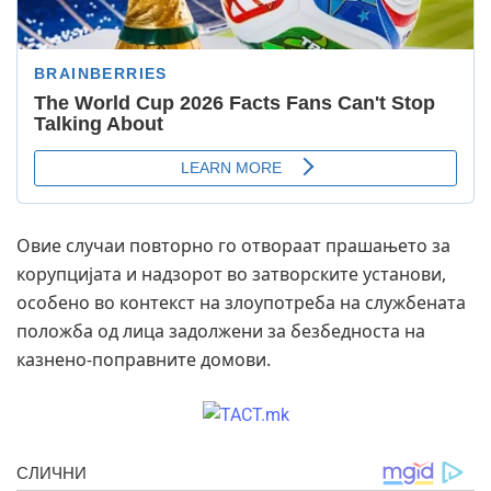
Овие случаи повторно го отвораат прашањето за
корупцијата и надзорот во затворските установи,
особено во контекст на злоупотреба на службената
положба од лица задолжени за безбедноста на
казнено-поправните домови.