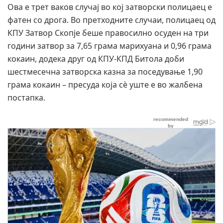
Ова е трет ваков случај во кој затворски полицаец е
фатен со дрога. Во претходните случаи, полицаец од
КПУ Затвор Скопје беше правосилно осуден на три
години затвор за 7,65 грама марихуана и 0,96 грама
кокаин, додека друг од КПУ-КПД Битола доби
шестмесечна затворска казна за поседување 1,90
грама кокаин – пресуда која сè уште е во жалбена
постапка.