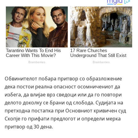
Обвинителот побара притвор со образложение
дека постои реална опасност осомничениот да
избега, да влијае врз сведоци или да го повтори
делото доколку се брани од слобода. Судијата на
претходна постапка при Основниот кривичен суд
Скопје го прифати предлогот и определи мерка
притвор од 30 дена.