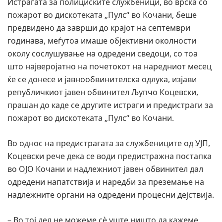
Истрагата за полициските службеници, во врска со
пожарот во дискотеката „Пулс“ во Кочани, беше
предвидено да заврши до крајот на септември
годинава, меѓутоа имаше објективни околности
околу сослушување на одредени сведоци, со тоа
што најверојатно на почетокот на наредниот месец
ќе се донесе и јавнообвинителска одлука, изјави
републичкиот јавен обвинител Љупчо Коцевски,
прашан до каде се другите истраги и предистраги за
пожарот во дискотеката „Пулс“ во Кочани.
Во однос на предистрагата за службениците од УЈП,
Коцевски рече дека се води предистражна постапка
во ОЈО Кочани и надлежниот јавен обвинител дал
одредени напатствија и наредби за преземање на
надлежните органи на одредени процесни дејствија.
– Во тој дел не можеме сѐ уште ништо да кажеме