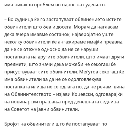
има никаков проблем во однос на судењето.
– Во судница ќе го застапуваат обвинението истите
обвинители што беа и досега. Морам да нагласам
дека вчера имавме состанок, најверојатно уште
неколку обвинители ќе ангажираме имајќи предвид,
да не се отежне односно да не се наруши
постапката на другите обвинители, што имаат други
предмети, што значи дека можеби не секогаш ќе
присуствуваат сите обвинители. Меѓутоа секогаш ќе
има обвинители за да не се одолговлекува
постапката или да не се одлага по, да не речам, вина
на Обвинителството – изјави Коцевски, одговарајќи
на новинарски прашања пред денешната седница
на Советот на јавни обвинители.
Бројот на обвинители што ќе постапуваат по