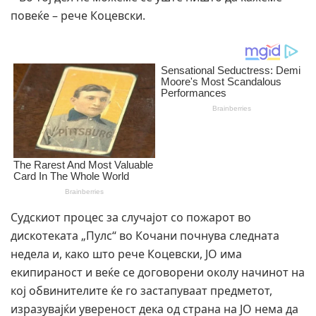
повеќе – рече Коцевски.
Судскиот процес за случајот со пожарот во
дискотеката „Пулс“ во Кочани почнува следната
недела и, како што рече Коцевски, ЈО има
екипираност и веќе се договорени околу начинот на
кој обвинителите ќе го застапуваат предметот,
изразувајќи увереност дека од страна на ЈО нема да